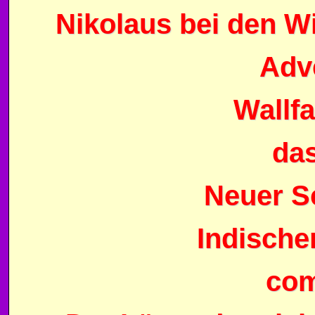
Nikolaus bei den 
Adv
Wallfa
da
Neuer S
Indische
com