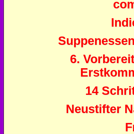
com
Indi
Suppenessen 
6. Vorbere
Erstkomm
14 Schri
Neustifter 
F