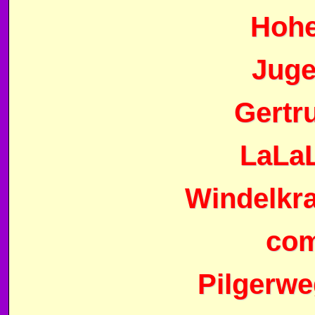
Hohe
Jug
Gertr
LaLaL
Windelkr
com
Pilgerwe