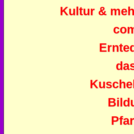
Kultur & meh
com
Ernte
da
Kuschel
Bild
Pfa