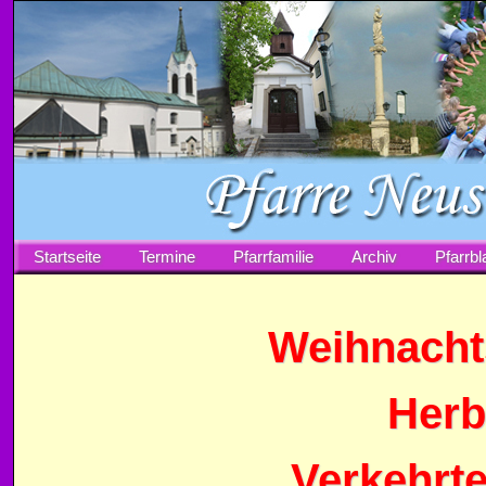
Startseite
Termine
Pfarrfamilie
Archiv
Pfarrbla
Weihnachts
Herb
Verkehrte