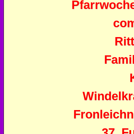
Pfarrwoch
com
Rit
Fami
Windelkr
Fronleich
37. F