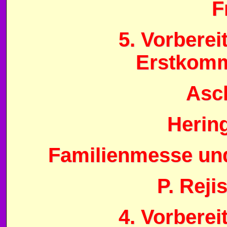
F
5. Vorbere
Erstkomm
Asc
Herin
Familienmesse un
P. Reji
4. Vorbere