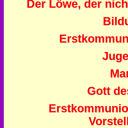
Der Löwe, der nich
Bild
Erstkommuni
Jug
Mar
Gott d
Erstkommunion
Vorste