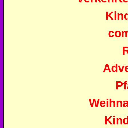
Kin
com
R
Adve
Pf
Weihna
Kin