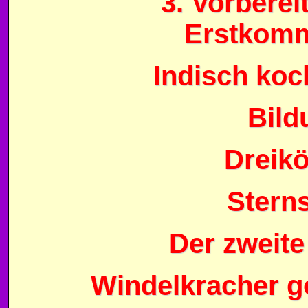
3. Vorbere
Erstkomm
Indisch koc
Bild
Dreik
Stern
Der zweite
Windelkracher g