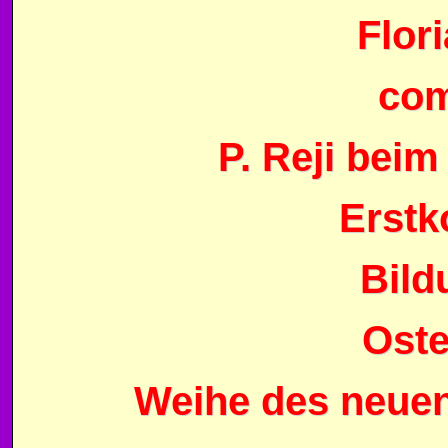
Flor
com
P. Reji beim
Erst
Bild
Oste
Weihe des neue