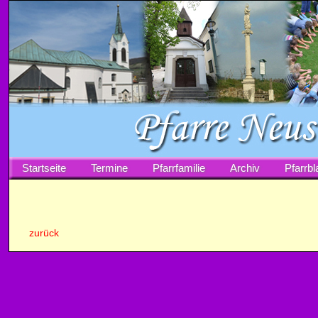
Startseite
Termine
Pfarrfamilie
Archiv
Pfarrbla
zurück